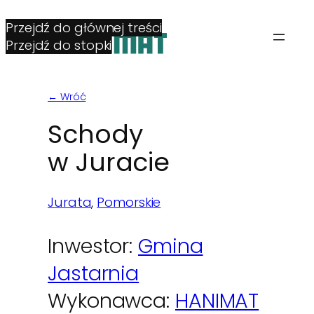
Przejdź do głównej treści
Przejdź do stopki
← Wróć
Schody
w Juracie
Jurata
, 
Pomorskie
Inwestor:
Gmina
Jastarnia
Wykonawca:
HANIMAT