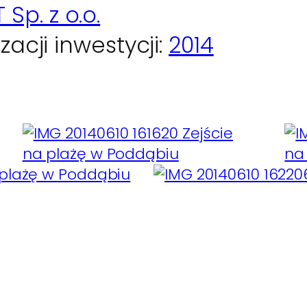
Sp. z o.o.
acji inwestycji:
2014