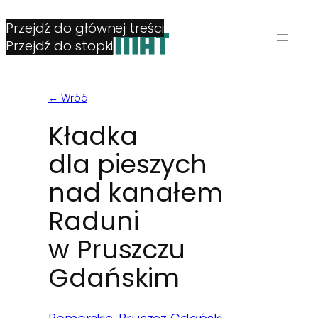
Przejdź do głównej treści
Przejdź do stopki
← Wróć
Kładka
dla pieszych
nad kanałem
Raduni
w Pruszczu
Gdańskim