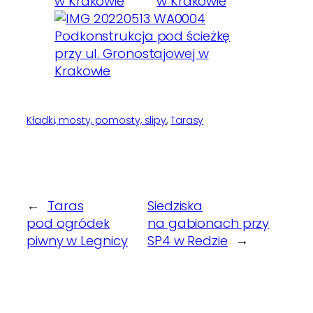
Kładki, mosty, pomosty, slipy
, 
Tarasy
←
Taras
Siedziska
pod ogródek
na gabionach przy
piwny w Legnicy
SP4 w Redzie
→