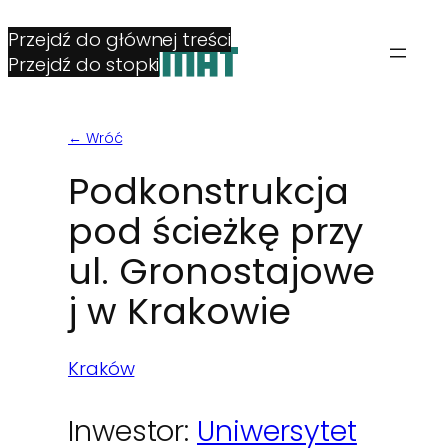
Przejdź do głównej treści
Przejdź do stopki
← Wróć
Podkonstrukcja
pod ścieżkę przy
ul. Gronostajowe
j w Krakowie
Kraków
Inwestor:
Uniwersytet