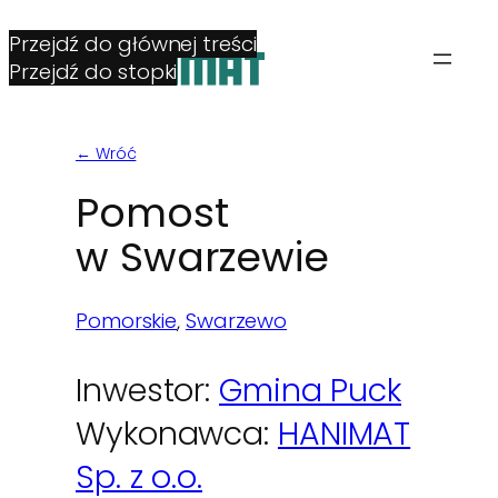
Przejdź do głównej treści
Przejdź do stopki
← Wróć
Pomost
w Swarzewie
Pomorskie
, 
Swarzewo
Inwestor:
Gmina Puck
Wykonawca:
HANIMAT
Sp. z o.o.