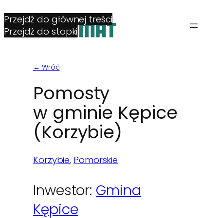
Przejdź do głównej treści
Przejdź do stopki
← Wróć
Pomosty
w gminie Kępice
(Korzybie)
Korzybie
, 
Pomorskie
Inwestor:
Gmina
Kępice