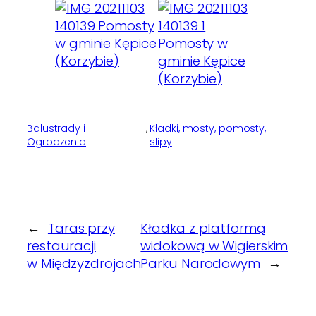
Balustrady i
, 
Kładki, mosty, pomosty,
Ogrodzenia
slipy
←
Taras przy
Kładka z platformą
restauracji
widokową w Wigierskim
w Międzyzdrojach
Parku Narodowym
→