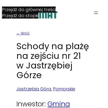
Przejdź do głównej treści
Przejdź do stopki
← Wróć
Schody na plażę
na zejściu nr 21
w Jastrzębiej
Górze
Jastrzębia Góra
, 
Pomorskie
Inwestor:
Gmina