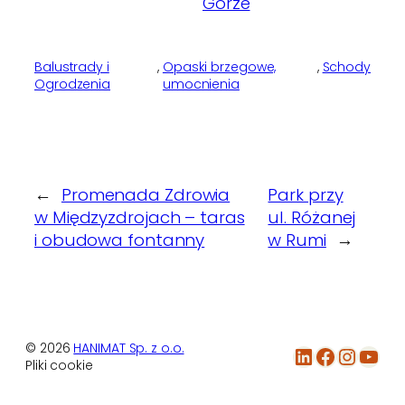
Balustrady i
, 
Opaski brzegowe,
, 
Schody
Ogrodzenia
umocnienia
←
Promenada Zdrowia
Park przy
w Międzyzdrojach – taras
ul. Różanej
i obudowa fontanny
w Rumi
→
© 2026
HANIMAT Sp. z o.o.
LinkedIn
Facebook
Instagram
YouTube
Pliki cookie