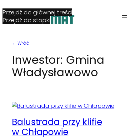
Przejdź do głównej treści
Przejdź do stopki
← Wróć
Inwestor:
Gmina
Władysławowo
Balustrada przy klifie
w Chłapowie