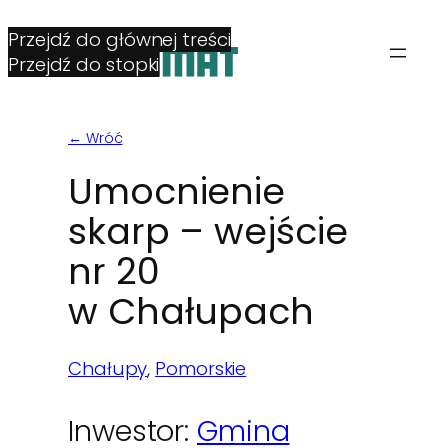
Przejdź do głównej treści
Przejdź do stopki
← Wróć
Umocnienie
skarp – wejście
nr 20
w Chałupach
Chałupy
, 
Pomorskie
Inwestor:
Gmina