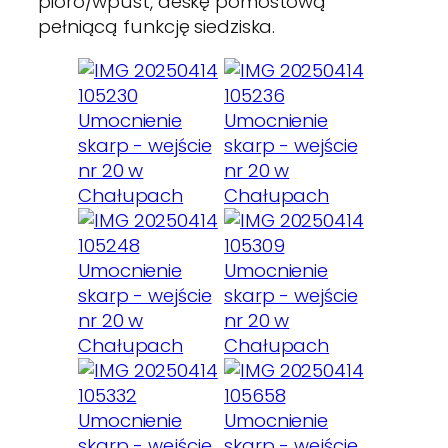
pióro/wpust, deskę pomostową
pełniącą funkcję siedziska.